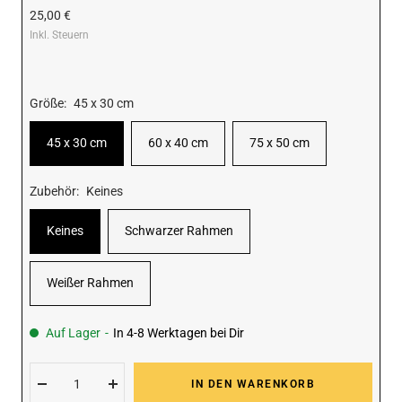
Angebotspreis
25,00 €
Inkl. Steuern
Größe:
45 x 30 cm
45 x 30 cm
60 x 40 cm
75 x 50 cm
Zubehör:
Keines
Keines
Schwarzer Rahmen
Weißer Rahmen
Auf Lager
-
In 4-8 Werktagen bei Dir
IN DEN WARENKORB
Menge
Menge